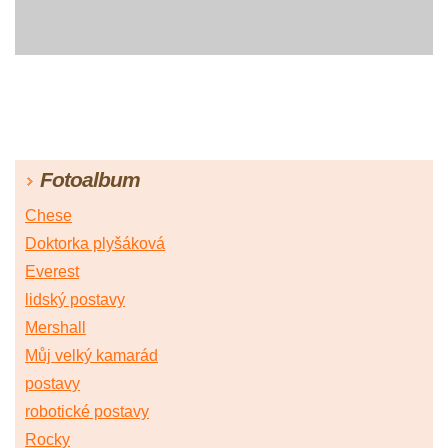
Fotoalbum
Chese
Doktorka plyšáková
Everest
lidský postavy
Mershall
Můj velký kamarád
postavy
robotické postavy
Rocky