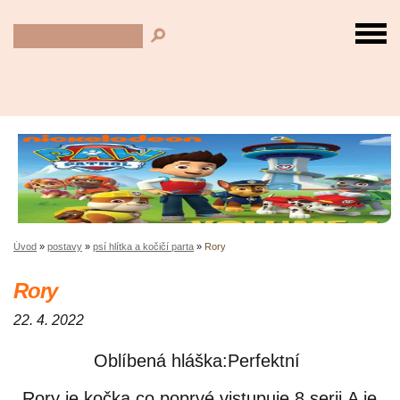
Úvod
»
postavy
»
psí hlítka a kočičí parta
»
Rory
Rory
22. 4. 2022
Oblíbená hláška:Perfektní
Rory je kočka co poprvé vistupuje 8.serii.A je