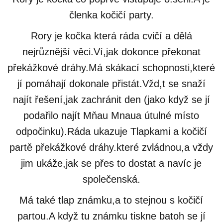
členka kočičí party.
Rory je kočka která ráda cvičí a dělá
nejrůznější věci.Ví,jak dokonce překonat
překážkové dráhy.Má skákací schopnosti,které
jí pomáhají dokonale přistát.Vžd,t se snaží
najít řešení,jak zachránit den (jako když se jí
podařilo najít Mňau Mnaua útulné místo
odpočinku).Ráda ukazuje Tlapkami a kočičí
partě překážkové dráhy.které zvládnou,a vždy
jim ukáže,jak se přes to dostat a navíc je
společenská.
Má také tlap známku,a to stejnou s kočičí
partou.A když tu známku tiskne batoh se jí