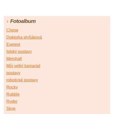
Fotoalbum
Chese
Doktorka plyšáková
Everest
lidský postavy
Mershall
Můj velký kamarád
postavy
robotické postavy
Rocky
Rubble
Ryder
Skye