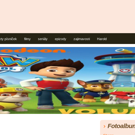
xty písniček
filmy
seriály
epizody
zajimavosti
Harold
Fotoalbu