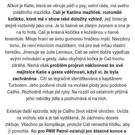
Ačkoli je Katie, která se věnuje péči o psy, velmi ráda, má svého
zvláštního mazlíčka.
Cali je Katiino mazlíček, roztomilé
koťátko, které má v show také důležitý vzhled.
Její límec je
stejně roztomilý jako ona.
Je to fialové se zlatým zvonem a ona je
na to hrdá.
Cali je krásná kočička s kožešinou v barvě
levandule.
Miluje hraní se svou gumovou hračkou myší.
Navzdory
tomu, že není mluvícím mazlíčkem, má pro své mňau vlastní
herečku.
Jmenuje se Julie Lemieux.
Cali se velmi dobře vyjadřuje
svými mňoukání a gesty.
Jako obyčejná kočka je Cali trochu
zdráhá.
Nemá však
problém projevit náklonnost ke své
majitelce Katie a gesta vděčnosti, když ví, že byla
zachráněna
.
Cítí se legračně identifikována s kapitánem
Turbotem.
Jeho podivné chutě na mořské plody jsou podobné
Caliho.
Rozhodně miluje jíst ryby.
Na rozdíl od ostatních přijímá
jeho nabídky jídla a pochutnává si na nich.
Existuje další epizoda, kdy je Caliho život vážně ohrožen.
Uvízla
na vrcholu sila a je tak vyděšená, že záchranu docela
ztěžuje.
Všechno se komplikuje, protože Cali nenechá hlídku, aby
jí pomohla.
Ale
pro PAW Patrol existují jen šťastné konce a